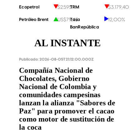
$2.595
$3.179,40
Ecopetrol
TRM
US$79,43
12,00%
Petróleo Brent
Tasa
BanRepública
AL INSTANTE
Publicado:
2026-08-05T21:12:00.000Z
Compañía Nacional de
Chocolates, Gobierno
Nacional de Colombia y
comunidades campesinas
lanzan la alianza "Sabores de
Paz" para promover el cacao
como motor de sustitución de
la coca