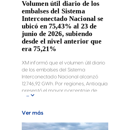
Volumen útil diario de los
embalses del Sistema
Interconectado Nacional se
ubicó en 75,43% al 23 de
junio de 2026, subiendo
desde el nivel anterior que
era 75,21%
XM informó que el volumen útil diario
de los embalses del Sistema
Interconectado Nacional alcanzó
12.746,92 GWh. Por regiones, Antioquia
presentó el mayor porcentaje de
...
volumen útil diario con 87,66%,
seguida por Valle (85,61%), Caldas
(83,39%), Oriente(74,01%), Caribe
Ver más
(65,09%) y Centro (63,06%). La
capacidad útil total del sistema se