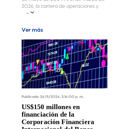
2026, la cartera de operaciones y
...
desarrollo de LPA estaba compuesta
por 36 instalaciones logísticas en
Costa Rica, Colombia, Perú y México,
Ver más
con una superficie bruta alquilable
aproximada de 580 118 metros
cuadrados.
Publicado:
26/5/2026, 3:16:00 p. m.
US$150 millones en
financiación de la
Corporación Financiera