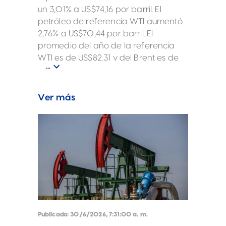
un 3,01% a US$74,16 por barril. El
petróleo de referencia WTI aumentó
2,76% a US$70,44 por barril. El
promedio del año de la referencia
WTI es de US$82,31 y del Brent es de
...
US$86,96. Los precios extendieron sus
ganancias después del cierre de la
sesión, luego de que Estados Unidos
Ver más
revocara la licencia de Irán para
vender su petróleo. “Como el
presidente Trump y su administración
han afirmado repetidamente, el
memorando de entendimiento
vigente con Irán se basa
completamente en el cumplimiento
de objetivos”, declaró un funcionario
estadounidense
Publicado:
30/6/2026, 7:31:00 a. m.