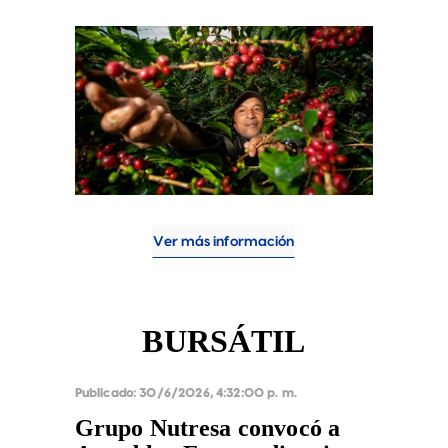
otros. Por su parte, el precio total de
referencia para la compra de una
arroba de pasilla de finca con un
producido de 50 puntos se mantuvo
en $55.500.
Ver más información
BURSÁTIL
Publicado:
30/6/2026, 4:32:00 p. m.
Grupo Nutresa convocó a