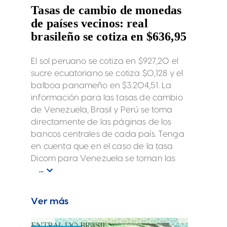
Tasas de cambio de monedas
de países vecinos: real
brasileño se cotiza en $636,95
El sol peruano se cotiza en $927,20 el
sucre ecuatoriano se cotiza $0,128 y el
balboa panameño en $3.204,51. La
información para las tasas de cambio
de Venezuela, Brasil y Perú se toma
directamente de las páginas de los
bancos centrales de cada país. Tenga
en cuenta que en el caso de la tasa
Dicom para Venezuela se toman las
tasas de operación Dicom del día hábil
...
inmediatamente anterior publicadas
por el Banco Central de Venezuela
Ver más
(www.bcv.org.ve/).