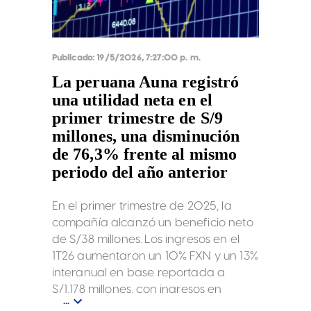
Publicado:
19/5/2026, 7:27:00 p. m.
La peruana Auna registró
una utilidad neta en el
primer trimestre de S/9
millones, una disminución
de 76,3% frente al mismo
periodo del año anterior
En el primer trimestre de 2025, la
compañía alcanzó un beneficio neto
de S/38 millones. Los ingresos en el
1T26 aumentaron un 10% FXN y un 13%
interanual en base reportada a
S/1,178 millones, con ingresos en
...
moneda local aumentando en todos