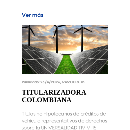
5° del artículo 2 de la Ley 964 de
2005 y están sujetos a las reglas
Ver más
previstas en la Ley, en el Reglamento
TIV V-16, en el Prospecto de
Información TIV V-16 y en el
Macrotítulo TIV V-16.
Publicado:
23/4/2026, 6:45:00 a. m.
TITULARIZADORA
COLOMBIANA
Títulos no Hipotecarios de créditos de
vehículo representativos de derechos
sobre la UNIVERSALIDAD TIV V-15