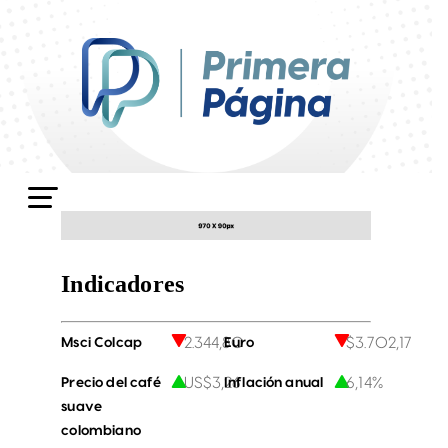
Indicadores
2.344,80
$3.702,17
Msci Colcap
Euro
US$3,26
6,14%
Precio del café
Inflación anual
suave
colombiano