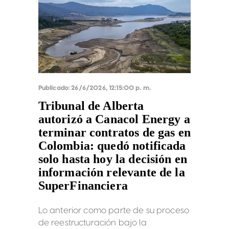
mantuvo en 16.899,54 GWh. El informe
también señaló vertimientos por 6,34
GWh en Antioquia, mientras que en
las demás regiones no se registraron
descargas.
Publicado:
26/6/2026, 12:15:00 p. m.
Tribunal de Alberta
autorizó a Canacol Energy a
terminar contratos de gas en
Colombia: quedó notificada
solo hasta hoy la decisión en
información relevante de la
SuperFinanciera
Lo anterior como parte de su proceso
de reestructuración bajo la