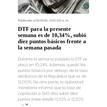
Publicado:
6/8/2026, 1:00:00 a. m.
DTF para la presente
semana es de 10,34%, subió
diez puntos básicos frente a
la semana pasada
Durante la semana pasada la DTF se
ubicó en 10,24%. Además, quedó 166
puntos básicos por debajo de la tasa
del Banco de la República que es de
12,00%. De otra parte, la autoridad
monetaria informó que la tasa de
captación a 360 días subió diez
puntos base desde 12,10% a 12,20%.
...
La tasa de captación a 180 días