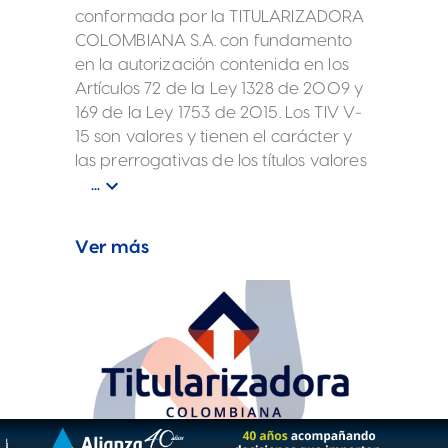
conformada por la TITULARIZADORA
COLOMBIANA S.A. con fundamento
en la autorización contenida en los
Artículos 72 de la Ley 1328 de 2009 y
169 de la Ley 1753 de 2015. Los TIV V-
15 son valores y tienen el carácter y
las prerrogativas de los títulos valores
conforme lo establece el parágrafo
...
5° del artículo 2 de la Ley 964 de
2005 y están sujetos a las reglas
Ver más
previstas en la Ley, en el Reglamento
TIV V-15, en el Prospecto de
Información TIV V-15 y en el
Macrotítulo TIV V-15.