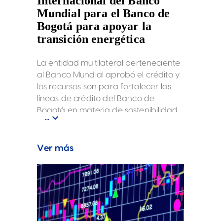
Internacional del Banco
Mundial para el Banco de
Bogotá para apoyar la
transición energética
La entidad multilateral perteneciente
al Banco Mundial aprobó el crédito y
los recursos son para fortalecer las
líneas de crédito del Banco de
Bogotá en materia de sostenibilidad.
...
Los recursos se orientarán a la
financiación de proyectos de
energías renovables, eficiencia
Ver más
energética y reducción de emisiones
de carbono en el sector empresarial
colombiano.