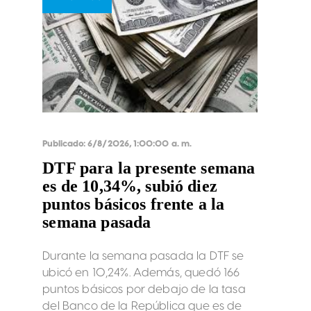
libra esterlina en relación con el dólar
sube a US$1,3491.
Publicado:
6/8/2026, 1:00:00 a. m.
DTF para la presente semana
es de 10,34%, subió diez
puntos básicos frente a la
semana pasada
Durante la semana pasada la DTF se
ubicó en 10,24%. Además, quedó 166
puntos básicos por debajo de la tasa
del Banco de la República que es de